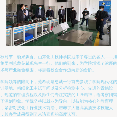
金秋时节，硕果飘香。山东化工技师学院迎来了尊贵的客人——
阳集团副总裁苑希现先生一行。他们的到来，为学院增添了浓厚
学术与产业融合氛围，标志着校企合作迈向新的台阶。
在学院领导的陪同下，苑希现副总裁一行首先参观了学院现代化
实训基地、精细化工中试车间以及分析检测中心。先进的设施设
备、规范的管理流程以及师生们专注实践的工匠精神，给考察团
下了深刻印象。学院坚持以就业为导向、以技能为核心的教育理
念，紧密对接化工行业技术前沿，培养了大批高素质技术技能人
才，其办学成果得到了来访嘉宾的高度认可。