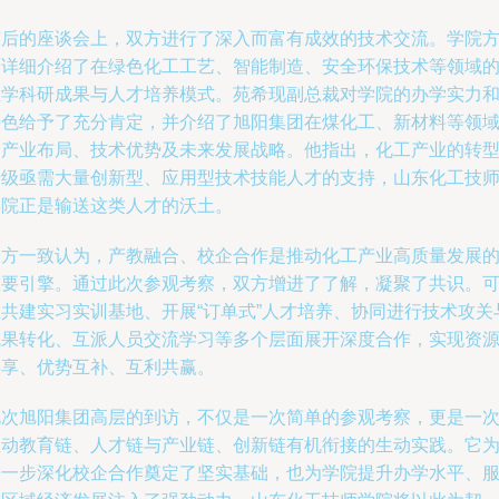
随后的座谈会上，双方进行了深入而富有成效的技术交流。学院
面详细介绍了在绿色化工工艺、智能制造、安全环保技术等领域
教学科研成果与人才培养模式。苑希现副总裁对学院的办学实力
特色给予了充分肯定，并介绍了旭阳集团在煤化工、新材料等领
的产业布局、技术优势及未来发展战略。他指出，化工产业的转
升级亟需大量创新型、应用型技术技能人才的支持，山东化工技
学院正是输送这类人才的沃土。
双方一致认为，产教融合、校企合作是推动化工产业高质量发展
重要引擎。通过此次参观考察，双方增进了了解，凝聚了共识。
在共建实习实训基地、开展“订单式”人才培养、协同进行技术攻关
成果转化、互派人员交流学习等多个层面展开深度合作，实现资
共享、优势互补、互利共赢。
此次旭阳集团高层的到访，不仅是一次简单的参观考察，更是一
推动教育链、人才链与产业链、创新链有机衔接的生动实践。它
进一步深化校企合作奠定了坚实基础，也为学院提升办学水平、