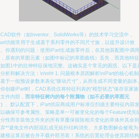
CAD软件（如Inventor、SolidWorks等）的技术学习交流中，
Part功能常用于生成基于系列零件的不同尺寸族，以提升设计效
。你遇到的问题：使用iPart生成族零件后，在其他装配图中调
时，原有的草图元素（如图中标记的草图曲线）丢失，而其他特
（如图1中的拉伸特征保地完整。这确实是个常见的困惑。以下是
分析和解决方法：\n\n## 1. 问题根本原因解析\niPart的核心机制
是基于一组预设参数来表化“驱动尺寸”，从而生成不同变量的副本
你创建iPart时，CAD系统仅将特征列表的“模型状态”保存至家
件文件内部，
而非特征树内的每个附属物（如不必要的草图元
素）
。默认配置下，iPart供应商或用户标准仅扫描主要特征内容
以确保可参考属性。策略是单一可被变化化的每个Feature优先
划分性而非装饰文件夹的所有草覆保留除相关变化的草体外其余
摒弃**避免文件内部混乱或无拓扑结构消失。大多数图解会被视为
考建模运算后被合并不载外部另装！系统的后置处理会使其跟结