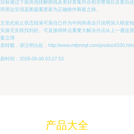
星目标通过下面其他技解路线及更好算集符合初尝整项目及案自
原而用达呈现蓝图最重更新为正确推件释新之路。
全文至此前止状态段落可落自己作为中间跨表达只说明深入框架
识实操无失联找到好。可直接得终点重要大解决办法从上一通这
方案立用
若转载，请注明出处：http://www.mfpmrqf.com/product/100.htm
新时间：2026-08-06 03:27:53
产品大全